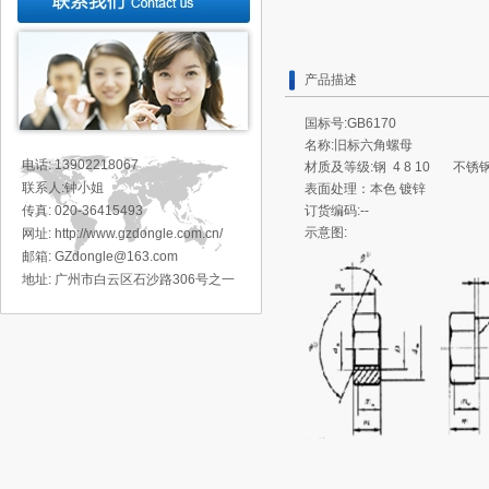
产品描述
国标号:GB6170
名称:旧标六角螺母
电话: 13902218067
材质及等级:钢 4 8 10 不锈钢2
联系人:钟小姐
表面处理：本色 镀锌
传真: 020-36415493
订货编码:--
示意图:
网址: http://www.gzdongle.com.cn/
邮箱: GZdongle@163.com
地址:
广州市白云区石沙路306号之一