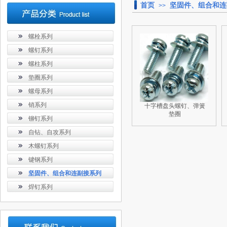
首页
坚固件、组合和连
>>
螺栓系列
螺钉系列
螺柱系列
垫圈系列
螺母系列
销系列
十字槽盘头螺钉、弹簧
垫圈
铆钉系列
自钻、自攻系列
木螺钉系列
键钢系列
坚固件、组合和连副接系列
焊钉系列